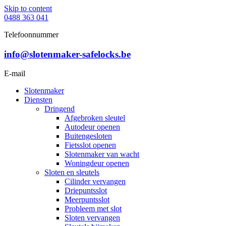
Skip to content
0488 363 041
Telefoonnummer
info@slotenmaker-safelocks.be
E-mail
Slotenmaker
Diensten
Dringend
Afgebroken sleutel
Autodeur openen
Buitengesloten
Fietsslot openen
Slotenmaker van wacht
Woningdeur openen
Sloten en sleutels
Cilinder vervangen
Driepuntsslot
Meerpuntsslot
Probleem met slot
Sloten vervangen