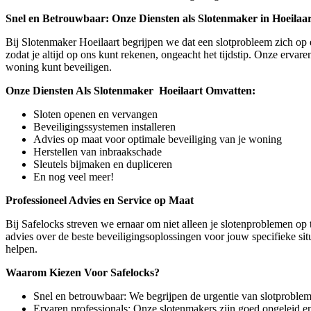
Snel en Betrouwbaar: Onze Diensten als Slotenmaker in Hoeilaar
Bij Slotenmaker Hoeilaart begrijpen we dat een slotprobleem zich op
zodat je altijd op ons kunt rekenen, ongeacht het tijdstip. Onze ervare
woning kunt beveiligen.
Onze Diensten Als Slotenmaker Hoeilaart Omvatten:
Sloten openen en vervangen
Beveiligingssystemen installeren
Advies op maat voor optimale beveiliging van je woning
Herstellen van inbraakschade
Sleutels bijmaken en dupliceren
En nog veel meer!
Professioneel Advies en Service op Maat
Bij Safelocks streven we ernaar om niet alleen je slotenproblemen op t
advies over de beste beveiligingsoplossingen voor jouw specifieke sit
helpen.
Waarom Kiezen Voor Safelocks?
Snel en betrouwbaar: We begrijpen de urgentie van slotproblem
Ervaren professionals: Onze slotenmakers zijn goed opgeleid en