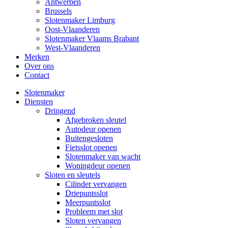
Antwerpen
Brussels
Slotenmaker Limburg
Oost-Vlaanderen
Slotenmaker Vlaams Brabant
West-Vlaanderen
Merken
Over ons
Contact
Slotenmaker
Diensten
Dringend
Afgebroken sleutel
Autodeur openen
Buitengesloten
Fietsslot openen
Slotenmaker van wacht
Woningdeur openen
Sloten en sleutels
Cilinder vervangen
Driepuntsslot
Meerpuntsslot
Probleem met slot
Sloten vervangen