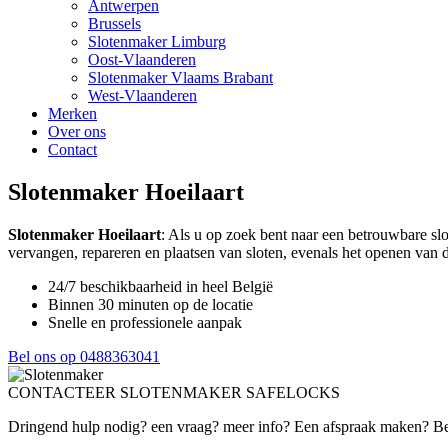
Antwerpen
Brussels
Slotenmaker Limburg
Oost-Vlaanderen
Slotenmaker Vlaams Brabant
West-Vlaanderen
Merken
Over ons
Contact
Slotenmaker Hoeilaart
Slotenmaker Hoeilaart
: Als u op zoek bent naar een betrouwbare slo
vervangen, repareren en plaatsen van sloten, evenals het openen van d
24/7 beschikbaarheid in heel België
Binnen 30 minuten op de locatie
Snelle en professionele aanpak
Bel ons op 0488363041
CONTACTEER SLOTENMAKER SAFELOCKS
Dringend hulp nodig? een vraag? meer info? Een afspraak maken? Bel