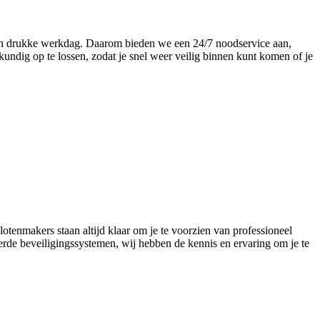
 een drukke werkdag. Daarom bieden we een 24/7 noodservice aan,
kkundig op te lossen, zodat je snel weer veilig binnen kunt komen of je
tenmakers staan ​​altijd klaar om je te voorzien van professioneel
eerde beveiligingssystemen, wij hebben de kennis en ervaring om je te